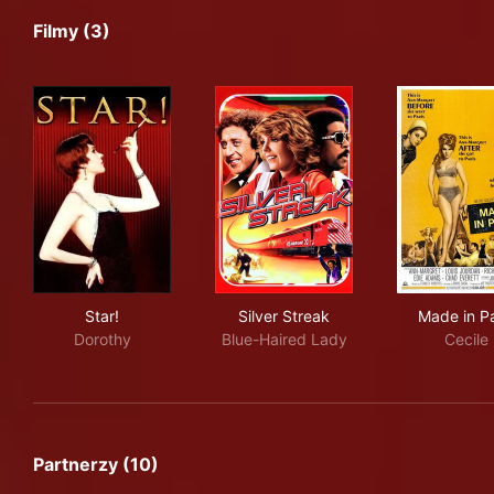
Filmy (3)
Star!
Silver Streak
Mad
Star!
Silver Streak
Made in Pa
Dorothy
Blue-Haired Lady
Cecile
Partnerzy (10)