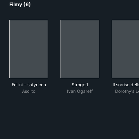
Filmy (6)
Fellini – satyricon
Strogoff
Il s
Fellini – satyricon
Strogoff
Il sorriso del
Ascilto
Ivan Ogareff
Dorothy's L