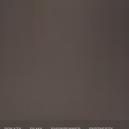
POKAZY
FILMY
SHOWRUNNER
PARTNERZY