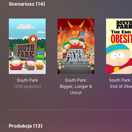
Scenariusz (14)
South Park
South Park: Bigger, Longer &
Sou
South Park
South Park:
South Park:
(316 epizody)
Bigger, Longer &
End of Obe
Uncut
Produkcja (13)