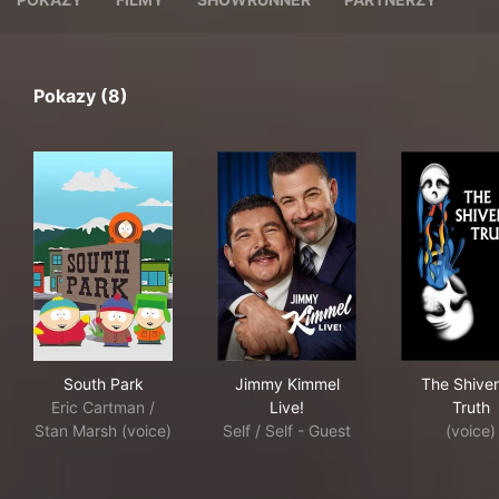
Pokazy (8)
South Park
Jimmy Kimmel Live!
The
South Park
Jimmy Kimmel
The Shiver
Eric Cartman /
Live!
Truth
Stan Marsh (voice)
Self / Self - Guest
(voice)