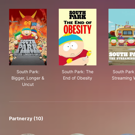
South Park: Bigger, Longer & Uncut
South Park: The End of Obes
Sou
South Park:
South Park: The
South Park
Bigger, Longer &
End of Obesity
Streaming 
Uncut
Partnerzy (10)