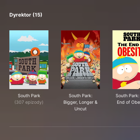
Dyrektor (15)
South Park
South Park: Bigger, Longer &
Sou
South Park
South Park:
South Park:
(307 epizody)
Bigger, Longer &
End of Obe
Uncut