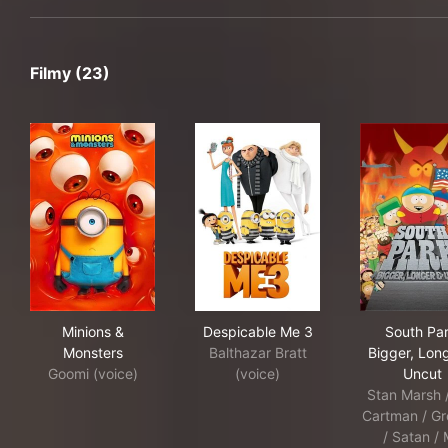
Filmy (23)
Minions & Monsters
Despicable Me 3
Sou
Minions &
Despicable Me 3
South Par
Monsters
Balthazar Bratt
Bigger, Lon
Goomi (voice)
(voice)
Uncut
Stan Marsh /
Cartman / Gr
/ Satan / 