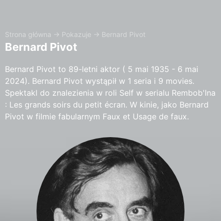
Strona główna
→
Pokazuje
→
Bernard Pivot
Bernard Pivot
Bernard Pivot to 89-letni aktor ( 5 mai 1935 - 6 mai
2024). Bernard Pivot wystąpił w 1 seria i 9 movies.
Spektakl do znalezienia w roli Self w serialu Rembob'Ina
: Les grands soirs du petit écran. W kinie, jako Bernard
Pivot w filmie fabularnym Faux et Usage de faux.