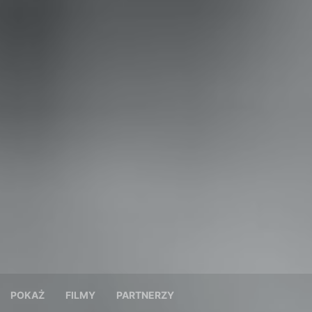
POKAŻ
FILMY
PARTNERZY