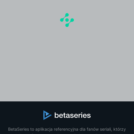
BetaSeries to aplikacja referencyjna dla fanów seriali, którzy