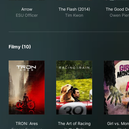
Arrow
The Flash (2014)
The
Arrow
The Flash (2014)
The Good D
ESU Officer
Tim Kwon
Owen Pie
Filmy (10)
TRON: Ares
The Art of Racing in the Rain
Girl
TRON: Ares
The Art of Racing
Girl vs. Mon