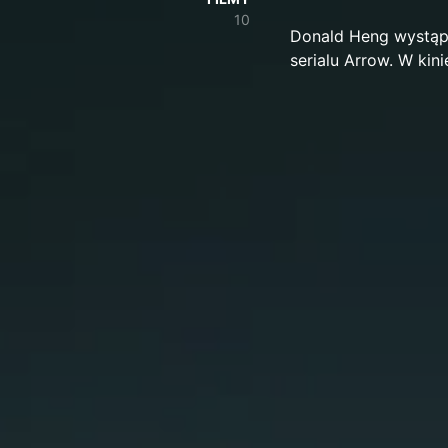
10
Donald Heng wystąpił
serialu Arrow. W kin