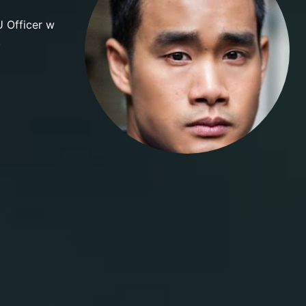
U Officer w
.