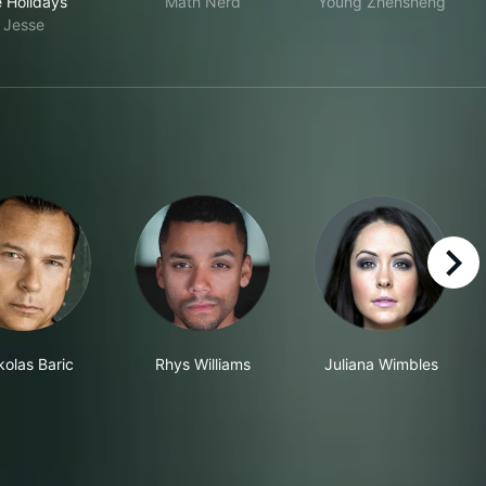
e Holidays
Math Nerd
Young Zhensheng
Jesse
right
kolas Baric
Rhys Williams
Juliana Wimbles