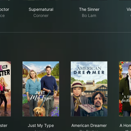
 Good Doctor
Supernatural
The Sinner
octor
Supernatural
The Sinner
Vi
rce
Coroner
Bo Lam
 vs. Monster
Just My Type
American Dreamer
ster
Just My Type
American Dreamer
A Hom