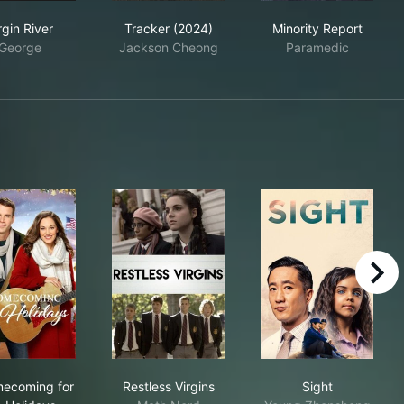
Virgin River
Tracker (2024)
Minority Repor
rgin River
Tracker (2024)
Minority Report
George
Jackson Cheong
Paramedic
right
A Homecoming for the Holidays
Restless Virgins
Sight
ecoming for
Restless Virgins
Sight