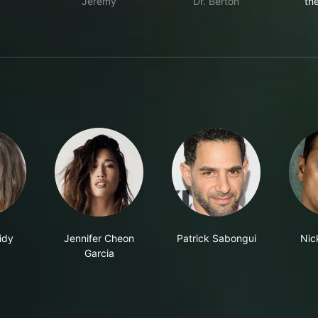
Jeremy
Dr. Berton
th
idy
Jennifer Cheon
Patrick Sabongui
Nic
Garcia