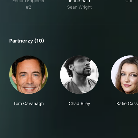
Encom Engineer
in the Rain
Chet
#2
Sean Wright
Partnerzy (10)
Tom Cavanagh
Chad Riley
Katie Cass