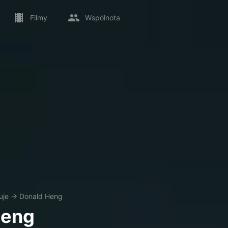
Filmy
Wspólnota
uje
→
Donald Heng
Heng