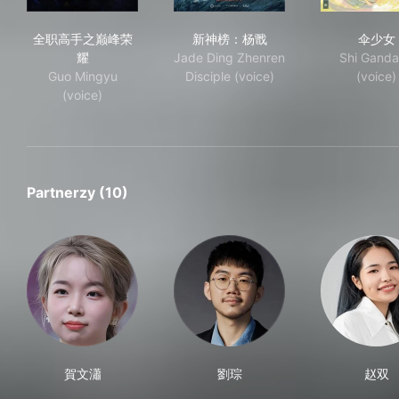
全职高手之巅峰荣耀
新神榜：杨戬
伞
全职高手之巅峰荣
新神榜：杨戬
伞少女
耀
Jade Ding Zhenren
Shi Gand
Guo Mingyu
Disciple (voice)
(voice)
(voice)
Partnerzy (10)
賀文瀟
劉琮
赵双