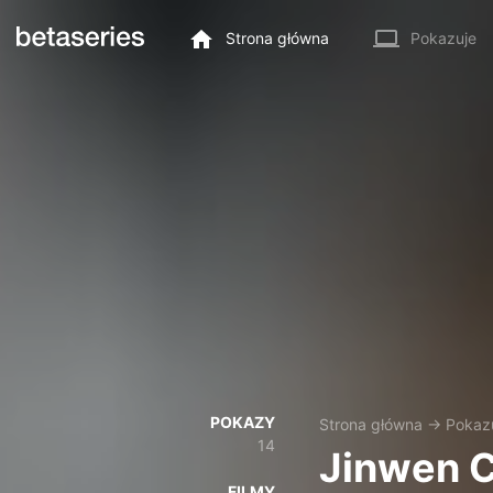
Strona główna
Pokazuje
POKAZY
Strona główna
→
Pokaz
14
Jinwen 
FILMY