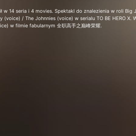
 w 14 seria i 4 movies. Spektakl do znalezienia w roli Big
nny (voice) / The Johnnies (voice) w serialu TO BE HERO X. W
voice) w filmie fabularnym 全职高手之巅峰荣耀.