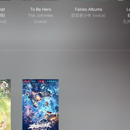
ease That Witch (2026)
To Be Hero
Fairies Albums
hat
To Be Hero
Fairies Albums
L
26)
The Johnnies
苗管家少年 (voice)
E
ice)
(voice)
孔鸿