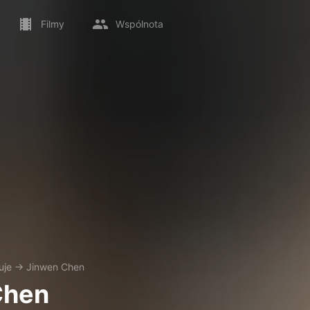
Filmy
Wspólnota
uje
→
Jinwen Chen
Chen