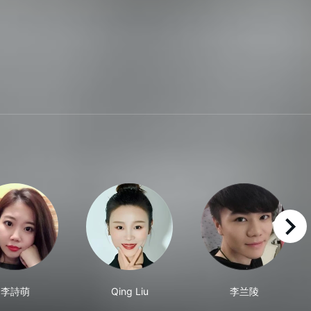
right
李詩萌
Qing Liu
李兰陵