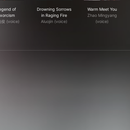
Legend of Exorcism
Drowning Sorrows in Raging Fire
Warm Meet Yo
egend of
Drowning Sorrows
Warm Meet You
xorcism
in Raging Fire
Zhao Mingyang
俊 (voice)
Aluojin (voice)
(voice)