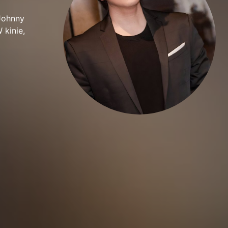
 Johnny
 kinie,