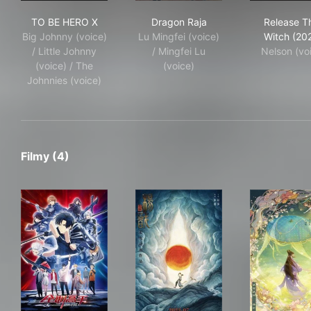
TO BE HERO X
Dragon Raja
Rel
TO BE HERO X
Dragon Raja
Release T
Big Johnny (voice)
Lu Mingfei (voice)
Witch (20
/ Little Johnny
/ Mingfei Lu
Nelson (vo
(voice) / The
(voice)
Johnnies (voice)
Filmy (4)