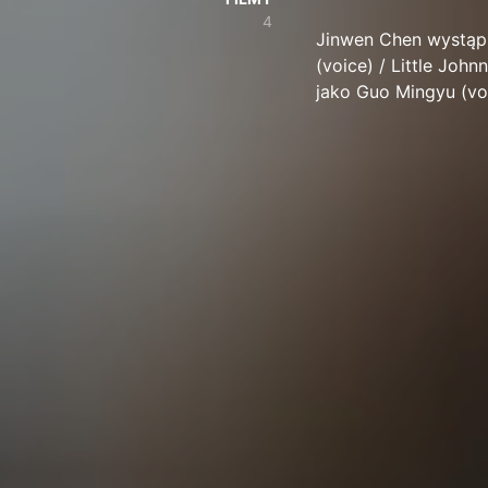
4
Jinwen Chen wystąpił
(voice) / Little Joh
jako Guo Mingyu (