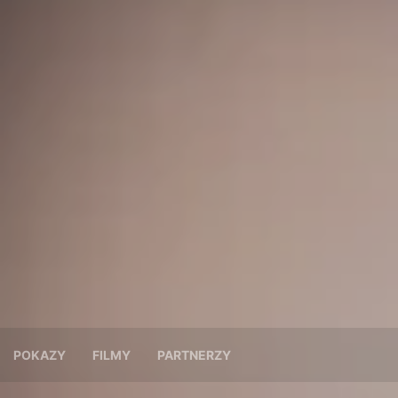
POKAZY
FILMY
PARTNERZY