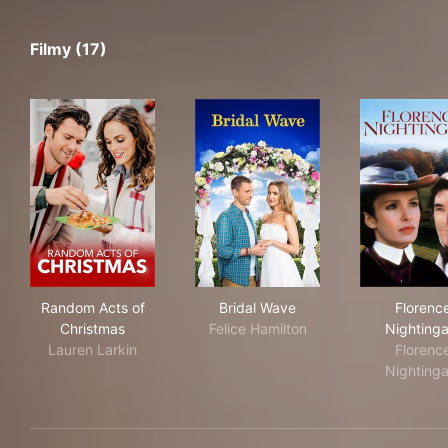
Filmy (17)
Random Acts of Christmas
Bridal Wave
Flo
Random Acts of
Bridal Wave
Florenc
Christmas
Felice Hamilton
Nightinga
Lauren Larkin
Florenc
Nightinga