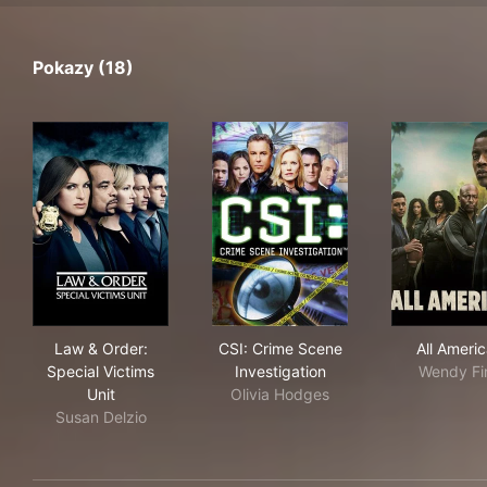
Pokazy (18)
Law & Order: Special Victims Unit
CSI: Crime Scene Investigati
All
Law & Order:
CSI: Crime Scene
All Ameri
Special Victims
Investigation
Wendy Fi
Unit
Olivia Hodges
Susan Delzio