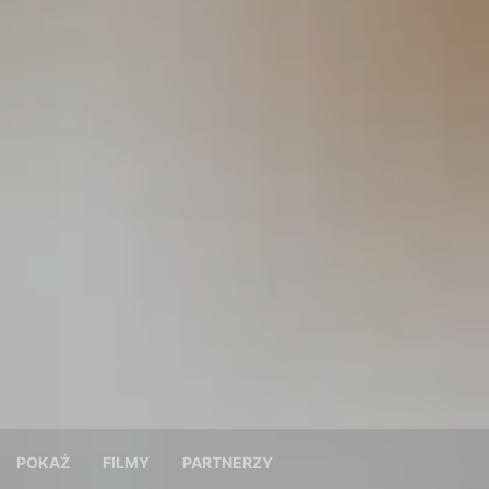
POKAŻ
FILMY
PARTNERZY