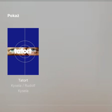
Pokaż
Tatort
Tatort
Kysela / Rudolf
Kysela