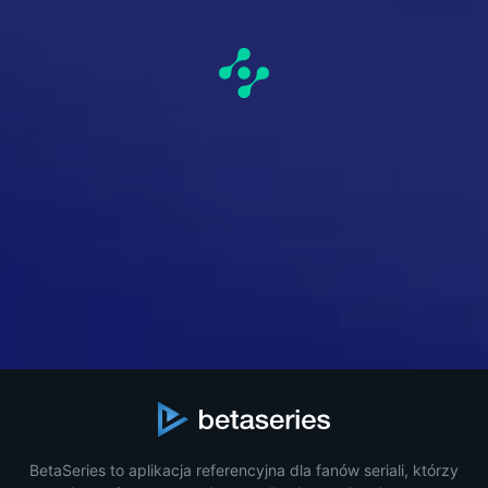
BetaSeries to aplikacja referencyjna dla fanów seriali, którzy