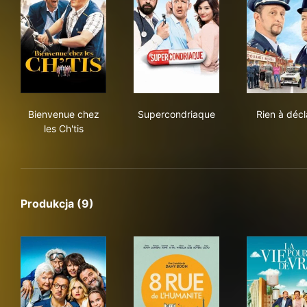
Bienvenue chez les Ch'tis
Supercondriaque
Rien
Bienvenue chez
Supercondriaque
Rien à décl
les Ch'tis
Produkcja (9)