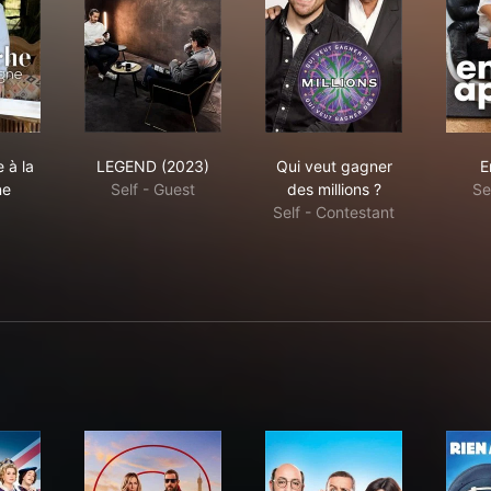
dimanche à la campagne
LEGEND (2023)
Qui veut gagner des mi
 à la
LEGEND (2023)
Qui veut gagner
E
ne
Self - Guest
des millions ?
Se
Self - Contestant