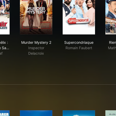
rix & Obélix : Au service de Sa Majesté
Murder Mystery 2
Supercondriaque
lix :
Murder Mystery 2
Supercondriaque
Rien
e Sa…
Inspector
Romain Faubert
Math
af
Delacroix