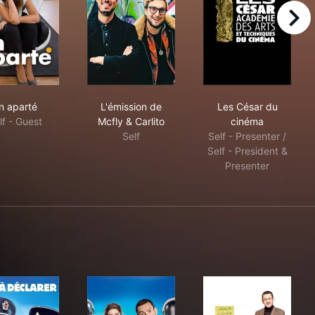
right
llions ?
En aparté
L'émission de Mcfly & Carlito
Les César du 
n aparté
L'émission de
Les César du
lf - Guest
Mcfly & Carlito
cinéma
Self
Self - Presenter /
Self - President &
Presenter