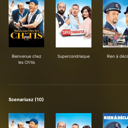
Bienvenue chez les Ch'tis
Supercondriaque
Rien
Bienvenue chez
Supercondriaque
Rien à décl
les Ch'tis
Scenariusz (10)