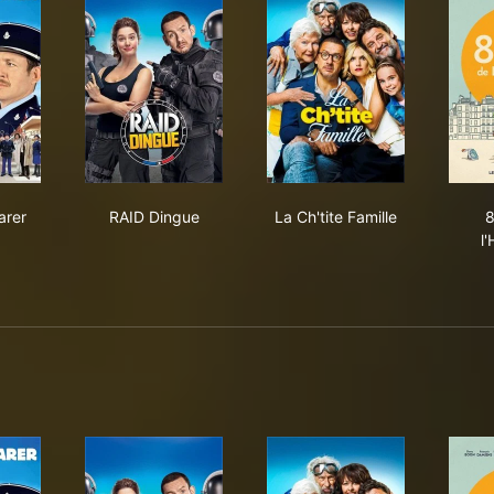
 à déclarer
RAID Dingue
La Ch'tite Famille
arer
RAID Dingue
La Ch'tite Famille
8
l