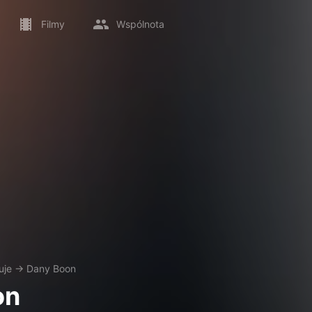
Filmy
Wspólnota
uje
→
Dany Boon
on