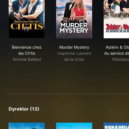
Bienvenue chez les Ch'tis
Murder Mystery
Asté
Bienvenue chez
Murder Mystery
Astérix & Obé
les Ch'tis
Inspector Laurent
Au service d
Antoine Bailleul
de la Croix
Têtedepi
Dyrektor (13)