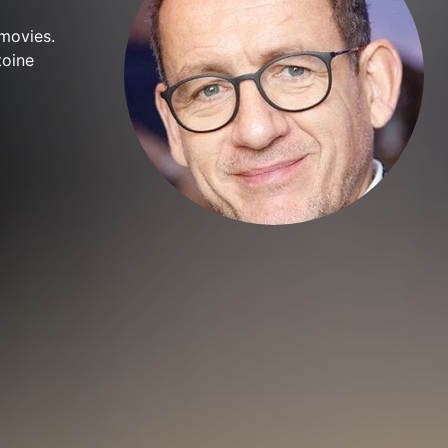
 movies.
toine