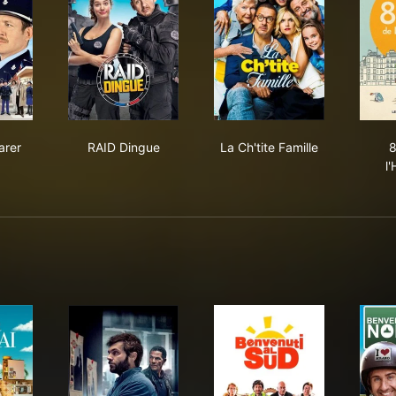
 à déclarer
RAID Dingue
La Ch'tite Famille
arer
RAID Dingue
La Ch'tite Famille
8
l