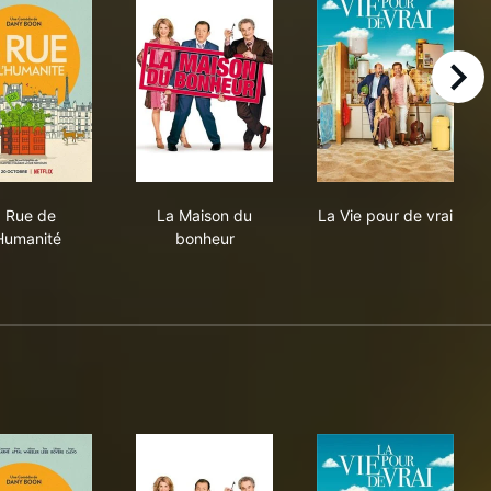
right
8 Rue de l'Humanité
La Maison du bonheur
La Vie pour de 
 Rue de
La Maison du
La Vie pour de vrai
'Humanité
bonheur