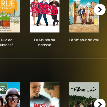
right
8 Rue de l'Humanité
La Maison du bonheur
La Vie pour de 
 Rue de
La Maison du
La Vie pour de vrai
'Humanité
bonheur
right