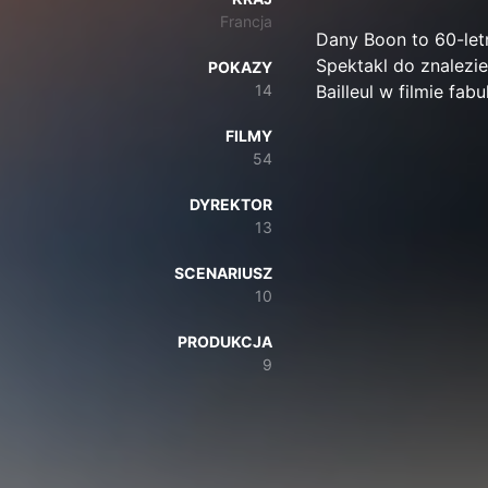
Francja
Dany Boon to 60-letn
Spektakl do znalezien
POKAZY
14
Bailleul w filmie fab
FILMY
54
DYREKTOR
13
SCENARIUSZ
10
PRODUKCJA
9