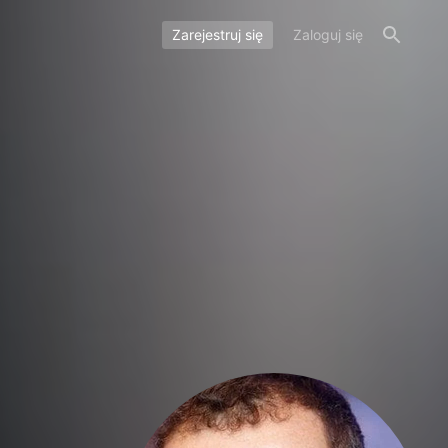
Zarejestruj się
Zaloguj się