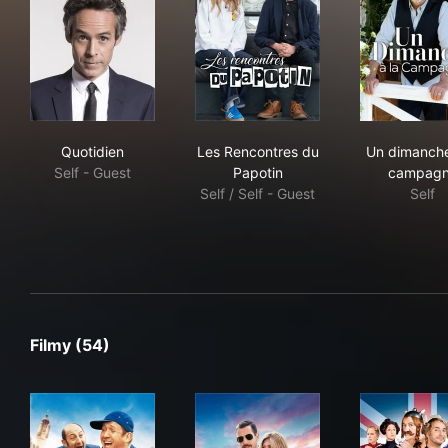
Quotidien
Les Rencontres du Papotin
Un 
Quotidien
Les Rencontres du
Un dimanche
Self - Guest
Papotin
campag
Self / Self - Guest
Self
Filmy (54)