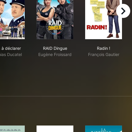
right
Rien à déclarer
RAID Dingue
Radin !
 à déclarer
RAID Dingue
Radin !
ias Ducatel
Eugène Froissard
François Gautier