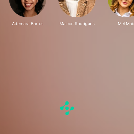
Ademara Barros
Maicon Rodrigues
Mel Mai