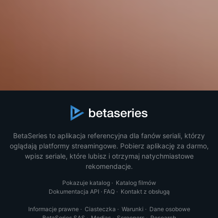
BetaSeries to aplikacja referencyjna dla fanów seriali, którzy
oglądają platformy streamingowe. Pobierz aplikację za darmo,
wpisz seriale, które lubisz i otrzymaj natychmiastowe
rekomendacje.
Pokazuje katalog
·
Katalog filmów
Dokumentacja API
·
FAQ
·
Kontakt z obsługą
Informacje prawne
·
Ciasteczka
·
Warunki
·
Dane osobowe
BetaSeries SAS
·
Medias
·
Screeners
·
Research