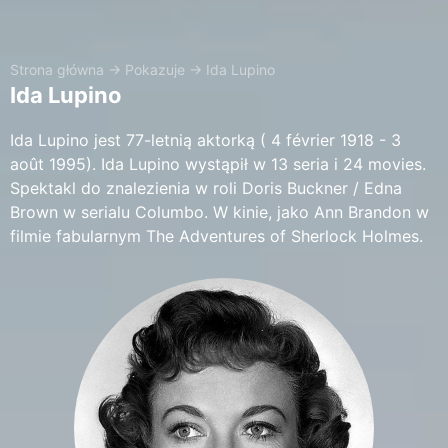
Strona główna
→
Pokazuje
→
Ida Lupino
Ida Lupino
Ida Lupino jest 77-letnią aktorką ( 4 février 1918 - 3
août 1995). Ida Lupino wystąpił w 13 seria i 24 movies.
Spektakl do znalezienia w roli Doris Buckner / Edna
Brown w serialu Columbo. W kinie, jako Ann Brandon w
filmie fabularnym The Adventures of Sherlock Holmes.