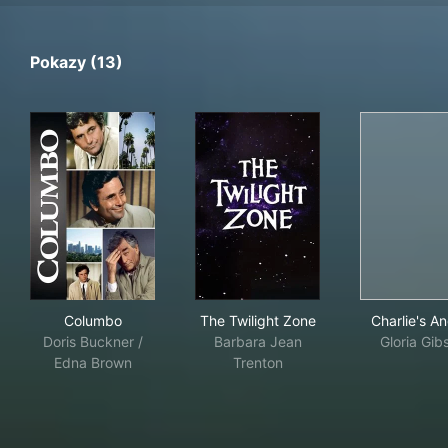
Pokazy (13)
Columbo
The Twilight Zone
Char
Columbo
The Twilight Zone
Charlie's A
Doris Buckner /
Barbara Jean
Gloria Gib
Edna Brown
Trenton