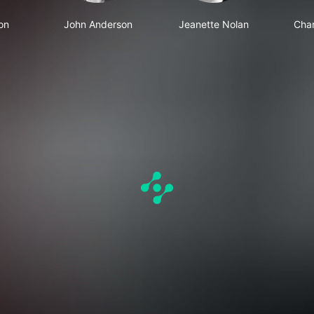
on
John Anderson
Jeanette Nolan
Char