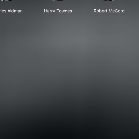
les Aidman
Harry Townes
Robert McCord