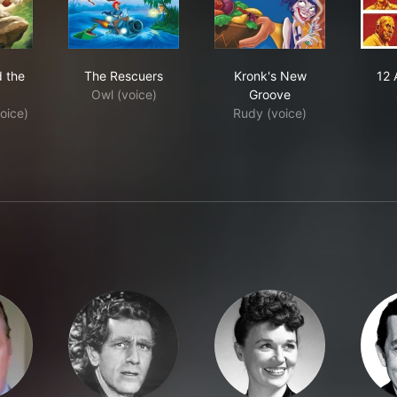
 Fox and the Hound
The Rescuers
Kronk's New Groove
 the
The Rescuers
Kronk's New
12 
Owl (voice)
Groove
oice)
Rudy (voice)