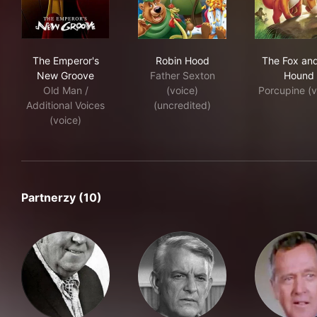
The Emperor's New Groove
Robin Hood
The
The Emperor's
Robin Hood
The Fox and
New Groove
Father Sexton
Hound
Old Man /
(voice)
Porcupine (v
Additional Voices
(uncredited)
(voice)
Partnerzy (10)