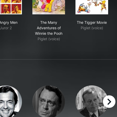
12 Angry Men
The Many Adventures of Winnie the Po
The Tigger Mo
Angry Men
The Many
The Tigger Movie
Juror 2
Adventures of
Piglet (voice)
Winnie the Pooh
Piglet (voice)
right