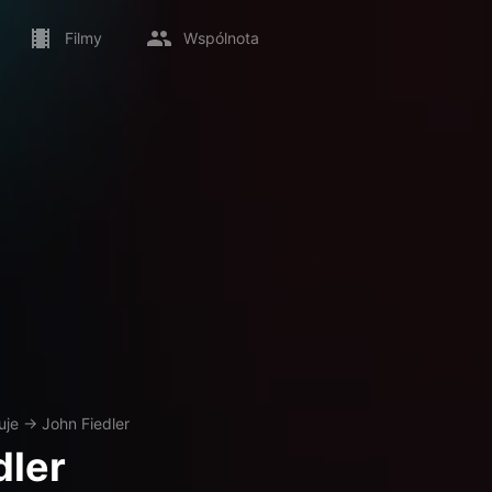
Filmy
Wspólnota
uje
→
John Fiedler
dler