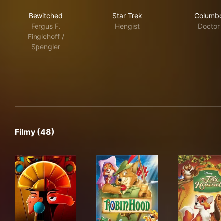
Bewitched
Star Trek
Col
Bewitched
Star Trek
Columb
Fergus F.
Hengist
Doctor
Finglehoff /
Spengler
Filmy (48)