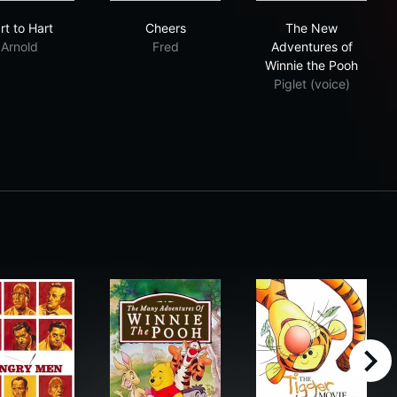
Hart to Hart
Cheers
The New Adven
rt to Hart
Cheers
The New
Arnold
Fred
Adventures of
Winnie the Pooh
Piglet (voice)
right