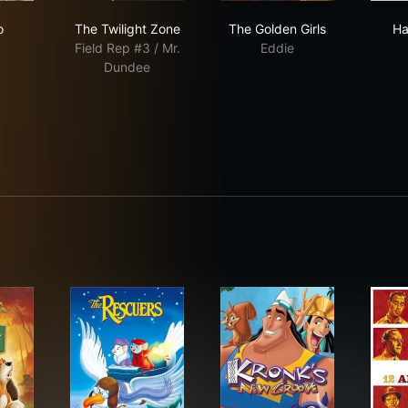
umbo
The Twilight Zone
The Golden Girls
o
The Twilight Zone
The Golden Girls
Ha
Field Rep #3 / Mr.
Eddie
Dundee