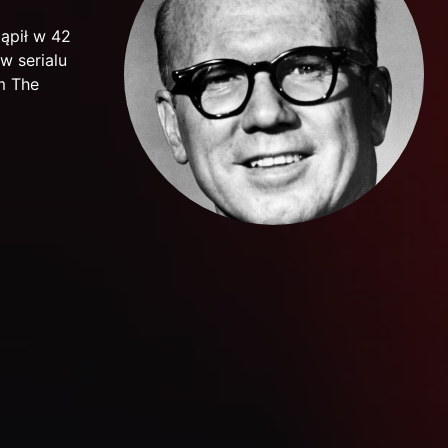
tąpił w 42
 w serialu
ym The