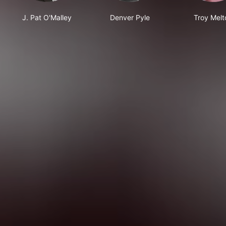
J. Pat O'Malley
Denver Pyle
Troy Melt