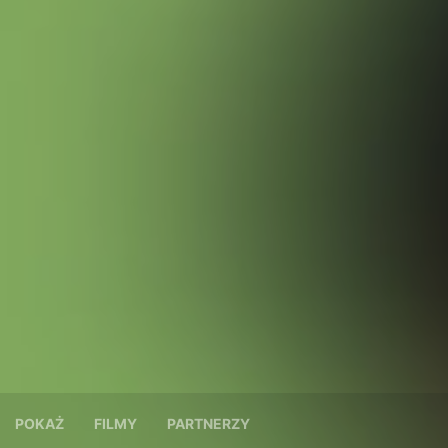
POKAŻ
FILMY
PARTNERZY