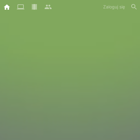
Zaloguj się