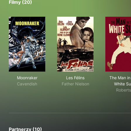
Filmy (20)
Moonraker
Les Félins
The
Moonraker
Les Félins
The Man in
Cavendish
Father Nielson
White Su
Roberts
Partnerzy (10)