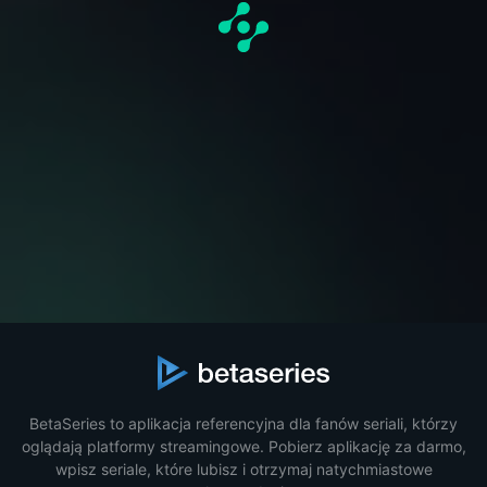
BetaSeries to aplikacja referencyjna dla fanów seriali, którzy
oglądają platformy streamingowe. Pobierz aplikację za darmo,
wpisz seriale, które lubisz i otrzymaj natychmiastowe