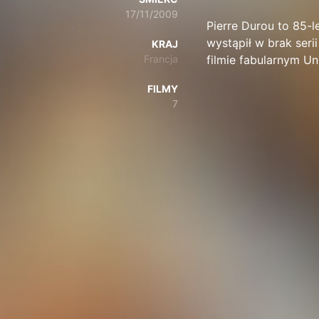
17/11/2009
Pierre Durou to 85-l
wystąpił w brak seri
KRAJ
Francja
filmie fabularnym Un
FILMY
7