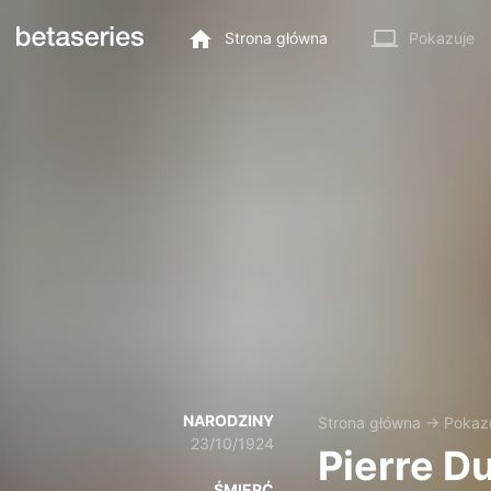
Strona główna
Pokazuje
NARODZINY
Strona główna
→
Pokaz
23/10/1924
Pierre D
ŚMIERĆ