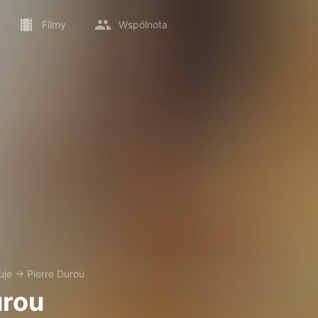
Filmy
Wspólnota
uje
→
Pierre Durou
urou