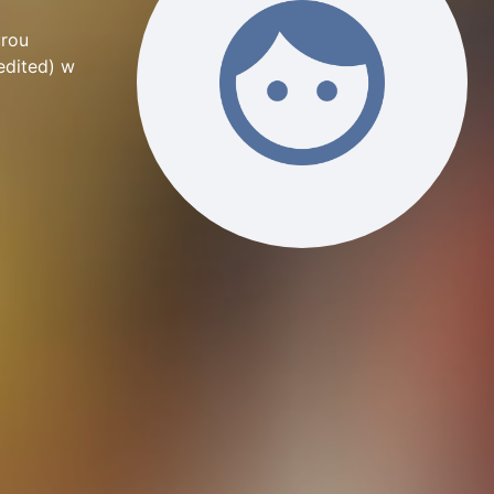
urou
edited) w