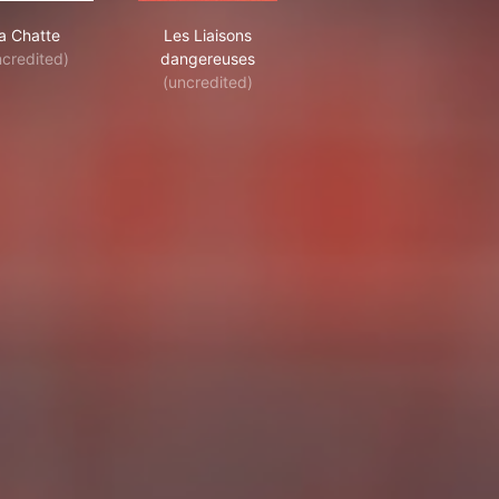
La Chatte
Les Liaisons dangereuses
a Chatte
Les Liaisons
ncredited)
dangereuses
(uncredited)