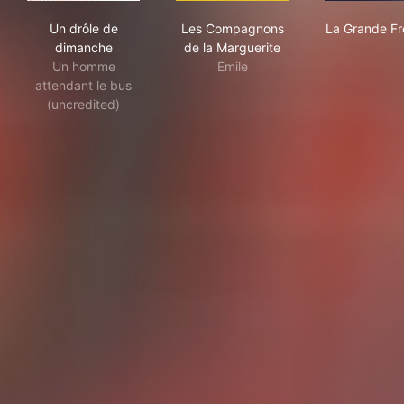
Un drôle de dimanche
Les Compagnons de la Margu
La 
Un drôle de
Les Compagnons
La Grande Fr
dimanche
de la Marguerite
Un homme
Emile
attendant le bus
(uncredited)