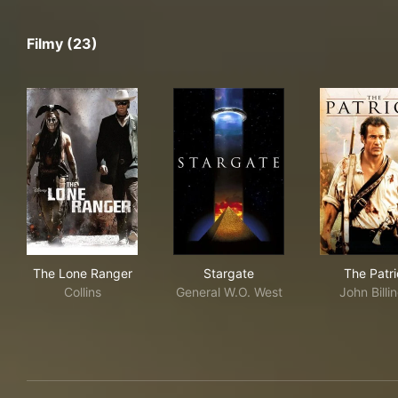
Filmy (23)
The Lone Ranger
Stargate
The 
The Lone Ranger
Stargate
The Patri
Collins
General W.O. West
John Billi