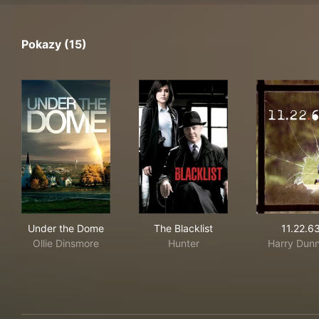
Pokazy (15)
Under the Dome
The Blacklist
11.
Under the Dome
The Blacklist
11.22.6
Ollie Dinsmore
Hunter
Harry Dunn