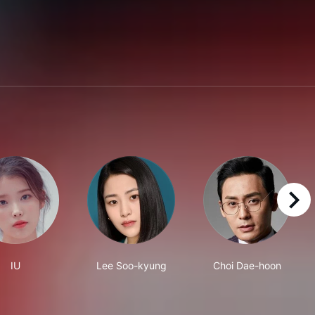
right
IU
Lee Soo-kyung
Choi Dae-hoon