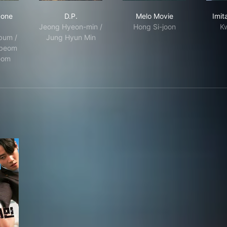
 Have Done Well
D.P.
Melo Movie
Done
D.P.
Melo Movie
Imit
Jeong Hyeon-min /
Hong Si-joon
K
bum /
Jung Hyun Min
-beom
eom