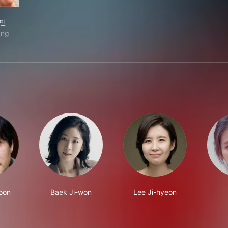
한 시민
민
ang
oon
Baek Ji-won
Lee Ji-hyeon