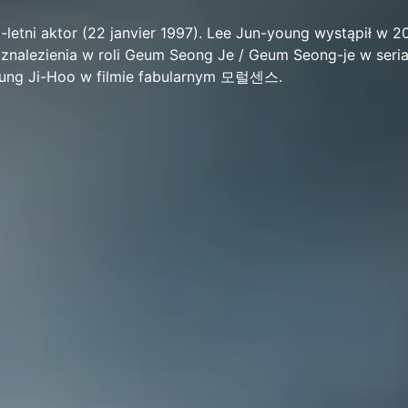
letni aktor (22 janvier 1997). Lee Jun-young wystąpił w 20 
 znalezienia w roli Geum Seong Je / Geum Seong-je w seri
 Jung Ji-Hoo w filmie fabularnym 모럴센스.