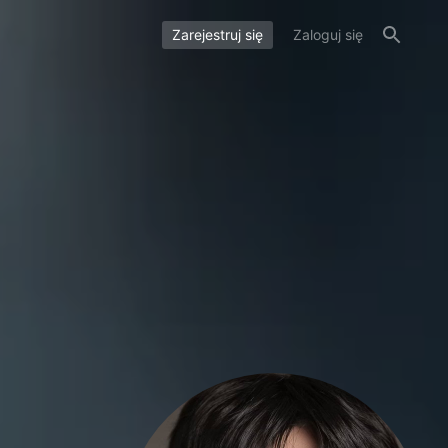
Zarejestruj się
Zaloguj się