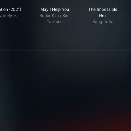
Imitation (2021)
May I Help You
The Impossible
ation (2021)
May I Help You
The Impossible
won Ryok
Butler Kim / Kim
Heir
Tae-hee
Kang In-ha