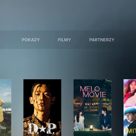
POKAZY
FILMY
PARTNERZY