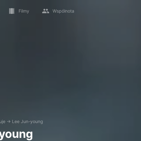
Filmy
Wspólnota
uje
→
Lee Jun-young
-young