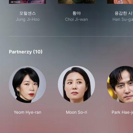
모럴센스
황야
용감
모럴센스
황야
용감한 시
Jung Ji-Hoo
Choi Ji-wan
Han Su-g
Partnerzy (10)
Yeom Hye-ran
Moon So-ri
Park Hae-j