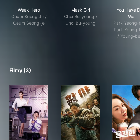
Weak Hero
Mask Girl
You
Weak Hero
Mask Girl
You Have 
Geum Seong Je /
Choi Bu-yeong /
Well
Geum Seong-je
Choi Bu-young
Park Yeong-
Park Young
/ Young-b
Filmy (3)