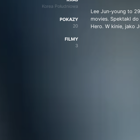
Korea Południowa
Lee Jun-young to 29-
movies. Spektakl do
POKAZY
20
Hero. W kinie, jako
FILMY
3