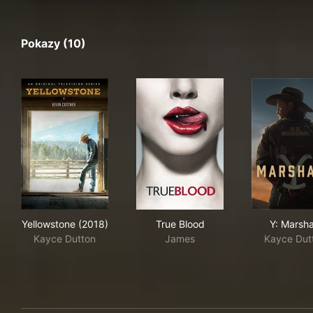
Pokazy (10)
Yellowstone (2018)
True Blood
Y: 
Yellowstone (2018)
True Blood
Y: Marsha
Kayce Dutton
James
Kayce Dut