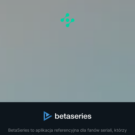
BetaSeries to aplikacja referencyjna dla fanów seriali, którzy