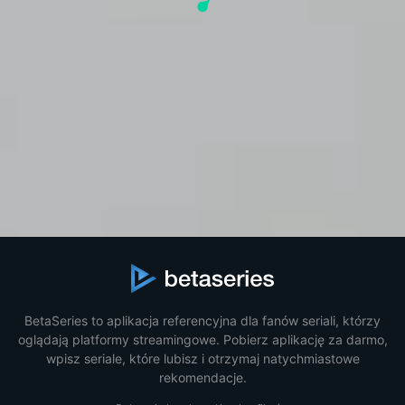
BetaSeries to aplikacja referencyjna dla fanów seriali, którzy
oglądają platformy streamingowe. Pobierz aplikację za darmo,
wpisz seriale, które lubisz i otrzymaj natychmiastowe
rekomendacje.