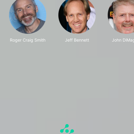
Roger Craig Smith
Jeff Bennett
John DiMa