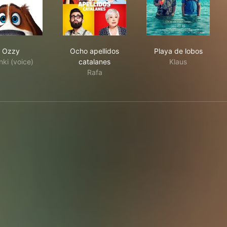
Ozzy
Ocho apellidos catalanes
Playa de lobos
Ozzy
Ocho apellidos
Playa de lobos
nki (voice)
catalanes
Klaus
Rafa