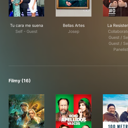
Tu cara me suena
Bellas Artes
La 
Tu cara me suena
Bellas Artes
La Resiste
Self - Guest
Josep
Collaborato
Guest / Sel
Guest / Sel
Panelist
Filmy (16)