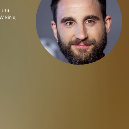
 i 16
W kinie,