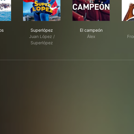
 metros
Superlópez
El campeón
os
Superlópez
El campeón
Juan López /
Álex
Fro
Superlópez