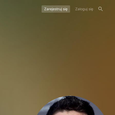
Zarejestruj się
Zaloguj się