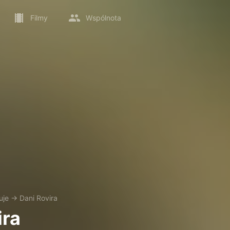
Filmy
Wspólnota
uje
→
Dani Rovira
ira