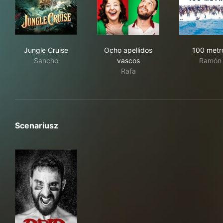
Jungle Cruise
Ocho apellidos vascos
100
Jungle Cruise
Ocho apellidos
100 metr
Sancho
vascos
Ramón
Rafa
Scenariusz