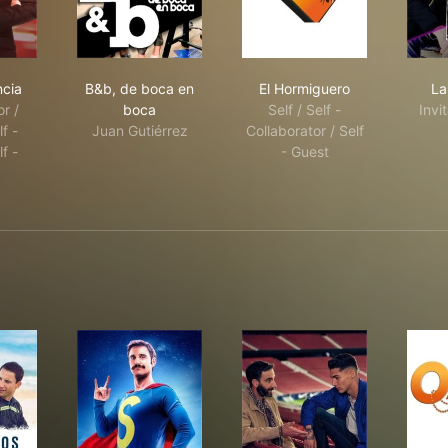
Resistencia
B&b, de boca en boca
El Hormiguero
ncia
B&b, de boca en
El Hormiguero
La
r /
boca
Self / Self -
Invi
f -
Juan Gutiérrez
Collaborator / Self
f -
- Guest