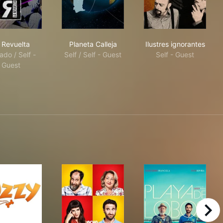
La Revuelta
Planeta Calleja
Ilustres ignora
 Revuelta
Planeta Calleja
Ilustres ignorantes
tado / Self -
Self / Self - Guest
Self - Guest
Guest
right