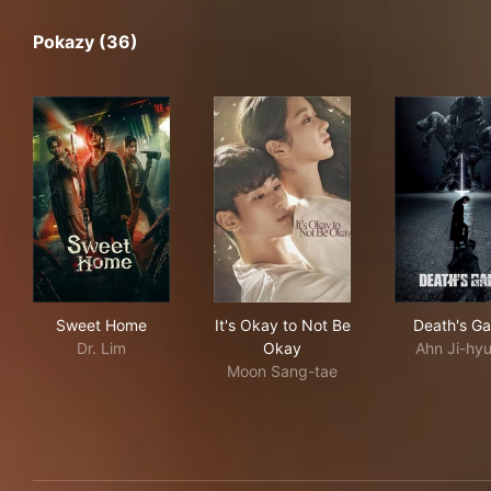
Pokazy (36)
Sweet Home
It's Okay to Not Be Okay
Dea
Sweet Home
It's Okay to Not Be
Death's G
Dr. Lim
Okay
Ahn Ji-hy
Moon Sang-tae