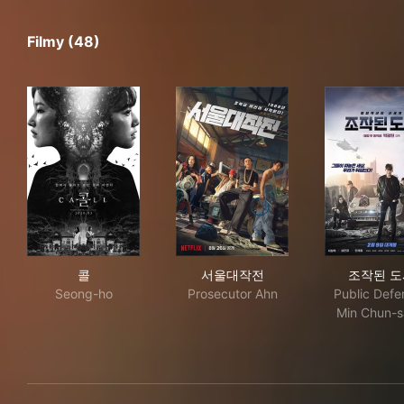
Filmy (48)
콜
서울대작전
조작
콜
서울대작전
조작된 도
Seong-ho
Prosecutor Ahn
Public Defe
Min Chun-