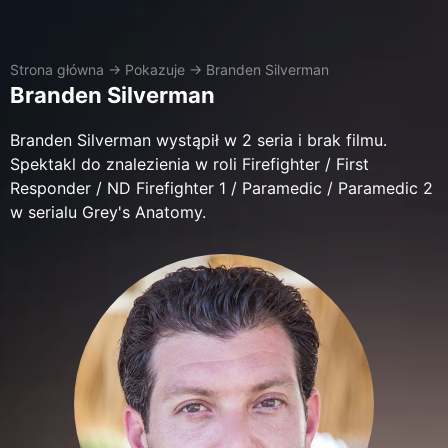
Strona główna
→
Pokazuje
→
Branden Silverman
Branden Silverman
Branden Silverman wystąpił w 2 seria i brak filmu.
Spektakl do znalezienia w roli Firefighter / First
Responder / ND Firefighter 1 / Paramedic / Paramedic 2
w serialu Grey's Anatomy.