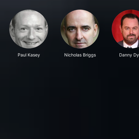
Paul Kasey
Nicholas Briggs
Danny Dy