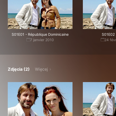
S01E01
-
République Dominicaine
S01E02
7 janvier 2010
24 fév
Zdjęcia (2)
Więcej