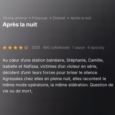
Strona główna
→
Pokazuje
→
Dramat
→
Après la nuit
Après la nuit
2025
490 członkowie
1 sezon
6 epizody
Au cœur d’une station balnéaire, Stéphanie, Camille,
Isabelle et Nafissa, victimes d’un violeur en série,
décident d’unir leurs forces pour briser le silence.
Agressées chez elles en pleine nuit, elles racontent le
même mode opératoire, la même sidération. Question de
vie ou de mort,