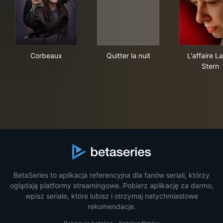
Corbeaux
Quitter la nuit
L'af
Corbeaux
Quitter la nuit
L'affaire L
Stern
BetaSeries to aplikacja referencyjna dla fanów seriali, którzy
oglądają platformy streamingowe. Pobierz aplikację za darmo,
wpisz seriale, które lubisz i otrzymaj natychmiastowe
rekomendacje.