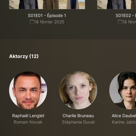
S01E01
-
Épisode 1
S01E02
-
18 février 2025
18 fév
Aktorzy (12)
Raphaël Lenglet
Charlie Bruneau
Alice Daube
Romain Novak
Stéphanie Duval
Karine Jabl