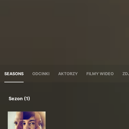
SEASONS
ODCINKI
AKTORZY
FILMY WIDEO
ZD
Sezon (1)