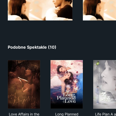
Podobne Spektakle (10)
Love Affairs in the Afternoon
Long Planned Love
Life
Love Affairs in the
Long Planned
Life Plan A 