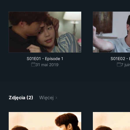
S01E01
-
Episode 1
S01E02
-
31 mai 2019
7 ju
Zdjęcia (2)
Więcej