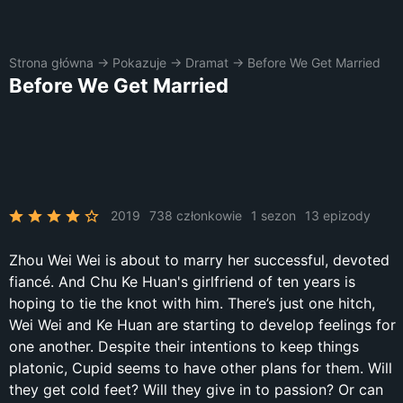
Strona główna
→
Pokazuje
→
Dramat
→
Before We Get Married
Before We Get Married
2019
738 członkowie
1 sezon
13 epizody
Zhou Wei Wei is about to marry her successful, devoted
fiancé. And Chu Ke Huan's girlfriend of ten years is
hoping to tie the knot with him. There’s just one hitch,
Wei Wei and Ke Huan are starting to develop feelings for
one another. Despite their intentions to keep things
platonic, Cupid seems to have other plans for them. Will
they get cold feet? Will they give in to passion? Or can