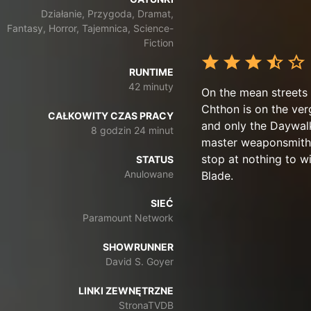
Działanie, Przygoda, Dramat,
Fantasy, Horror, Tajemnica, Science-
Fiction
RUNTIME
42 minuty
On the mean streets 
Chthon is on the ver
CAŁKOWITY CZAS PRACY
and only the Daywalk
8 godzin 24 minut
master weaponsmith 
stop at nothing to wi
STATUS
Anulowane
Blade.
SIEĆ
Paramount Network
SHOWRUNNER
David S. Goyer
LINKI ZEWNĘTRZNE
StronaTVDB