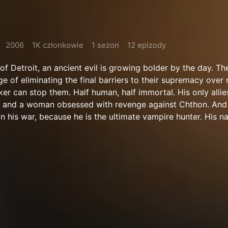
2006
1K członkowie
1 sezon
12 epizody
of Detroit, an ancient evil is growing bolder by the day. T
ge of eliminating the final barriers to their supremacy over
er can stop them. Half human, half immortal. His only allie
and a woman obsessed with revenge against Chthon. And 
n his war, because he is the ultimate vampire hunter. His n