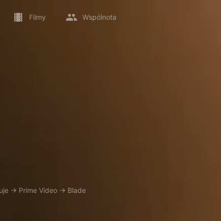
Filmy
Wspólnota
uje
→
Prime Video
→
Blade