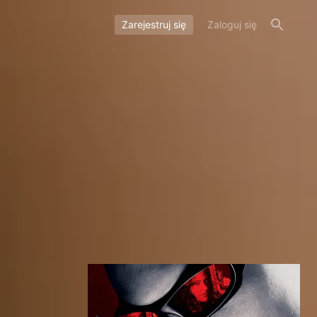
Zarejestruj się
Zaloguj się