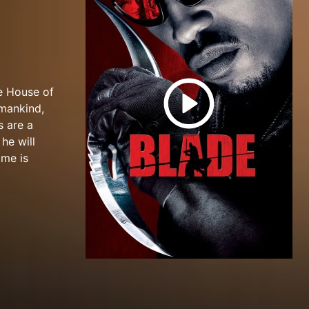
he House of
 mankind,
s are a
he will
ame is