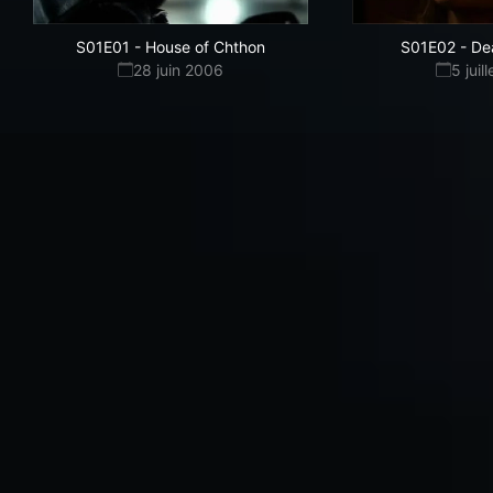
S01E01
-
House of Chthon
S01E02
-
De
28 juin 2006
5 juil