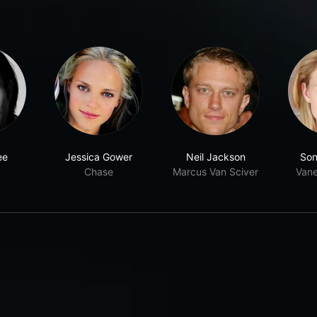
ee
Jessica Gower
Neil Jackson
Son
Chase
Marcus Van Sciver
Vane