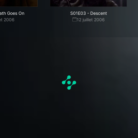
ath Goes On
S01E03
-
Descent
let 2006
12 juillet 2006