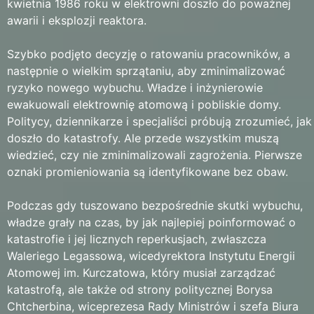
kwietnia 1986 roku w elektrowni doszło do poważnej
awarii i eksplozji reaktora.
Szybko podjęto decyzję o ratowaniu pracowników, a
następnie o wielkim sprzątaniu, aby zminimalizować
ryzyko nowego wybuchu. Władze i inżynierowie
ewakuowali elektrownię atomową i pobliskie domy.
Politycy, dziennikarze i specjaliści próbują zrozumieć, jak
doszło do katastrofy. Ale przede wszystkim muszą
wiedzieć, czy nie zminimalizowali zagrożenia. Pierwsze
oznaki promieniowania są identyfikowane bez obaw.
Podczas gdy tuszowano bezpośrednie skutki wybuchu,
władze grały na czas, by jak najlepiej poinformować o
katastrofie i jej licznych reperkusjach, zwłaszcza
Waleriego Legassowa, wicedyrektora Instytutu Energii
Atomowej im. Kurczatowa, który musiał zarządzać
katastrofą, ale także od strony politycznej Borysa
Chtcherbina, wiceprezesa Rady Ministrów i szefa Biura