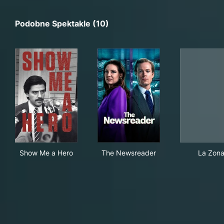
Podobne Spektakle (10)
Show Me a Hero
The Newsreader
La 
Show Me a Hero
The Newsreader
La Zon