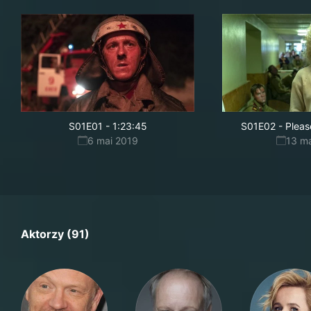
S01E01
-
1:23:45
S01E02
-
Pleas
6 mai 2019
13 m
Aktorzy (91)