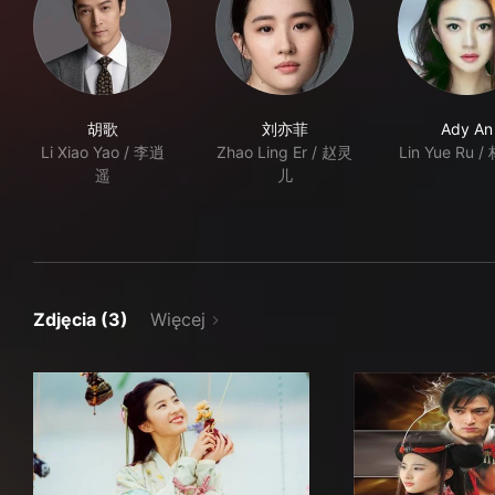
胡歌
刘亦菲
Ady An
Li Xiao Yao / 李逍
Zhao Ling Er / 赵灵
Lin Yue Ru 
遥
儿
Zdjęcia (3)
Więcej