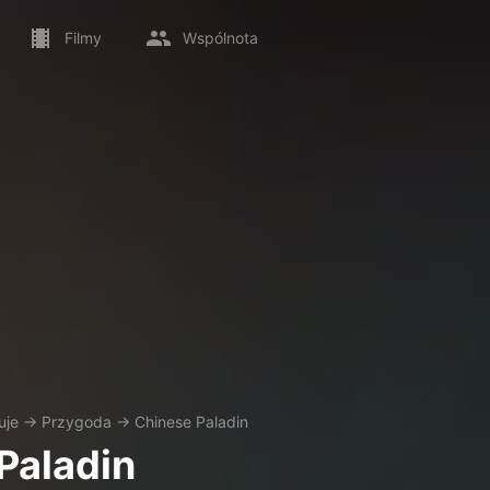
Filmy
Wspólnota
uje
→
Przygoda
→
Chinese Paladin
Paladin