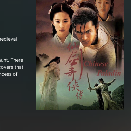
medieval
aunt. There
covers that
incess of