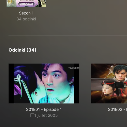
Sezon 1
34 odcinki
Odcinki (34)
S01E01
-
Episode 1
S01E02
-
1 juillet 2005