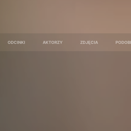
ODCINKI
AKTORZY
ZDJĘCIA
PODOB