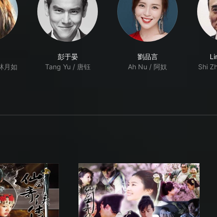
彭于晏
劉品言
Li
/ 林月如
Tang Yu / 唐钰
Ah Nu / 阿奴
Shi Z