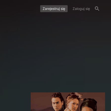
Zarejestruj się
Zaloguj się