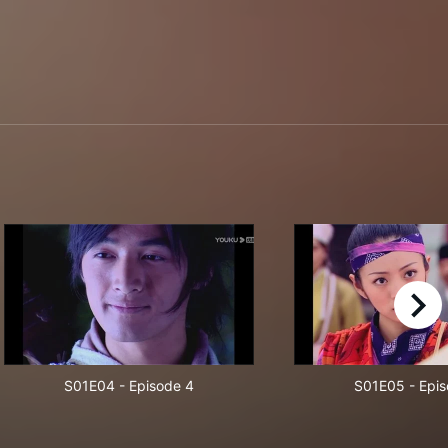
right
S01E04
-
Episode 4
S01E05
-
Epis