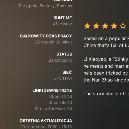
Przygoda, Fantasy, Romans
RUNTIME
45 minuty
CAŁKOWITY CZAS PRACY
Based on a popular 
25 godzin 30 minut
China that's full of 
STATUS
Li Xiaoyao, a "Stinky
Zakończono
he meets and marries
SIEĆ
he's been tricked by 
CTV (TW)
the Nan Zhao kingd
LINKI ZEWNĘTRZNE
The story starts off 
StronaTVDB
Strona IMDB
Strona TheMovieDB
OSTATNIA AKTUALIZACJA
20 septembre 2020 - 15:15