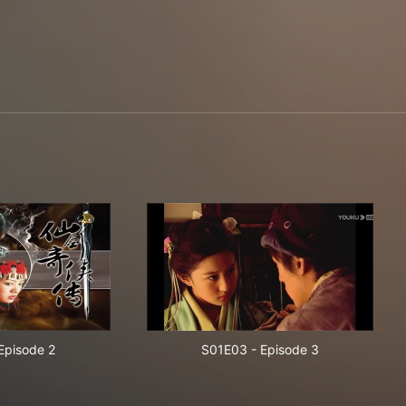
Episode 2
S01E03
-
Episode 3