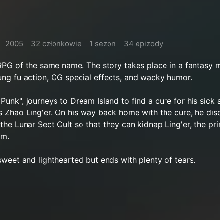
2005
32 członkowie
1 sezon
34 epizody
RPG of the same name. The story takes place in a fantasy 
kung fu action, CG special effects, and wacky humor.
 Punk", journeys to Dream Island to find a cure for his sick 
 Zhao Ling'er. On his way back home with the cure, he dis
the Lunar Sect Cult so that they can kidnap Ling'er, the pr
om.
sweet and lighthearted but ends with plenty of tears.