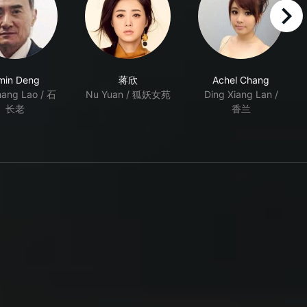
right
min Deng
蒋欣
Achel Chang
hang Lao / 石
Nu Yuan / 狐妖女苑
Ding Xiang Lan /
长老
香兰