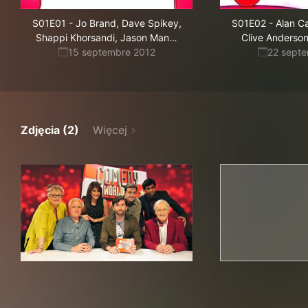
S01E01
-
Jo Brand, Dave Spikey,
S01E02
-
Alan Ca
ford,
Shappi Khorsandi, Jason Man
…
Clive Anderson
Nicholas
15 septembre 2012
22 sept
Parsons,
Paul
Chowdhry
Zdjęcia (2)
Więcej