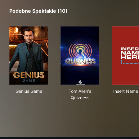
Podobne Spektakle (10)
Genius Game
Tom Allen's Quizness
Ins
Genius Game
Tom Allen's
Insert Name
Quizness