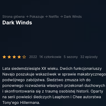
Strona główna
→
Pokazuje
→
Netflix
→
Dark Winds
Dark Winds
2022
1K członkowie
5 sezony
32 epizody
Lata siedemdziesiąte XX wieku. Dwóch funkcjonariuszy
Navajo poszukuje wskazówek w sprawie makabrycznego
podwójnego zabójstwa. Śledztwo zmusza ich do
ponownego rozważenia własnych przekonań duchowych
i skonfrontowania się z traumą osobistej historii. Oparty
na serii powieści śledczych Leaphorn i Chee autorstwa
Tony'ego Hillermana.