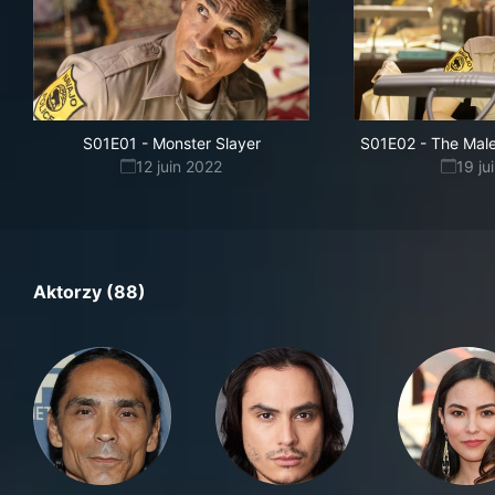
S01E01
-
Monster Slayer
S01E02
-
The Male
12 juin 2022
19 ju
Aktorzy (88)