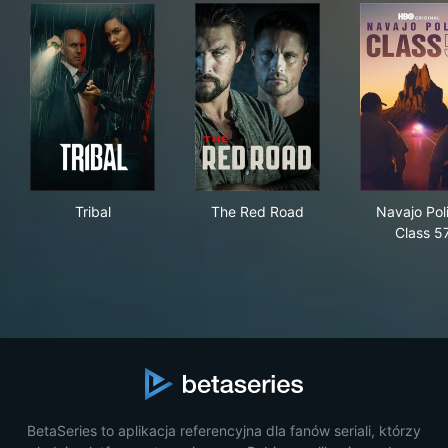
Tribal
The Red Road
Nav
Tribal
The Red Road
Navajo Pol
Class 5
BetaSeries to aplikacja referencyjna dla fanów seriali, którzy