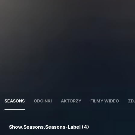
SEASONS
ODCINKI
AKTORZY
FILMY WIDEO
ZD
Show.seasons.seasons-Label (4)