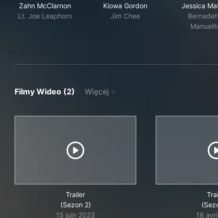
Zahn McClarnon
Kiowa Gordon
Jessica Ma
Lt. Joe Leaphorn
Jim Chee
Bernadet
Manuelit
Filmy Wideo (2)
Więcej
Trailer
Trai
(Sezon 2)
(Sez
15 juin 2023
18 avr