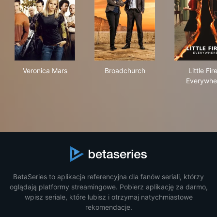
Veronica Mars
Broadchurch
Litt
Veronica Mars
Broadchurch
Little Fir
Everywhe
BetaSeries to aplikacja referencyjna dla fanów seriali, którzy
oglądają platformy streamingowe. Pobierz aplikację za darmo,
wpisz seriale, które lubisz i otrzymaj natychmiastowe
rekomendacje.