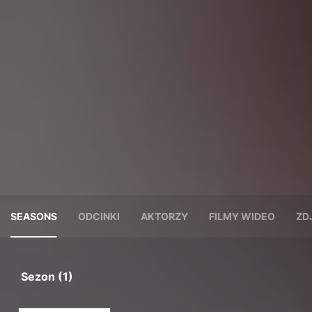
SEASONS
ODCINKI
AKTORZY
FILMY WIDEO
ZD
Sezon (1)