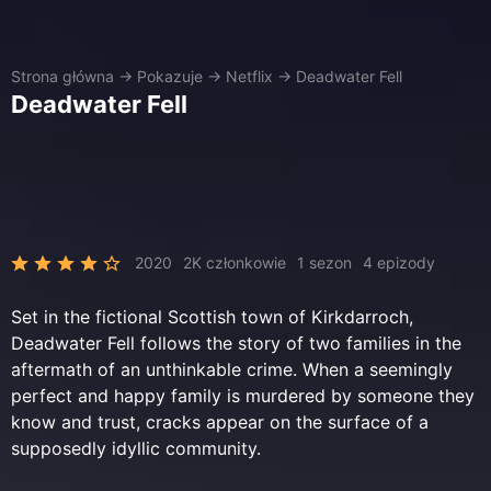
Strona główna
→
Pokazuje
→
Netflix
→
Deadwater Fell
Deadwater Fell
2020
2K członkowie
1 sezon
4 epizody
Set in the fictional Scottish town of Kirkdarroch,
Deadwater Fell follows the story of two families in the
aftermath of an unthinkable crime. When a seemingly
perfect and happy family is murdered by someone they
know and trust, cracks appear on the surface of a
supposedly idyllic community.