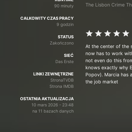
The Lisbon Crime Thr
90 minuty
CAŁKOWITY CZAS PRACY
9 godzin
STATUS
Zakończono
At the center of the
now has to work with
SIEĆ
not even do this fro
Das Erste
knows exactly why Ed
LINKI ZEWNĘTRZNE
Popov). Marcia has a
StronaTVDB
the job market
Strona IMDB
OSTATNIA AKTUALIZACJA
10 mars 2026 - 23:48
na 11 bazach danych