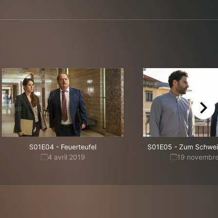
right
S01E04
-
Feuerteufel
S01E05
-
Zum Schweig
4 avril 2019
19 novembr