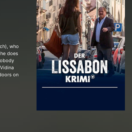
ach), who
 he does
 Nobody
Vidina
 doors on