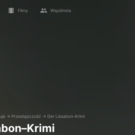
Filmy
Wspólnota
uje
→
Przestępczość
→
Der Lissabon–Krimi
abon–Krimi