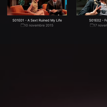
S01E01
-
A Sext Ruined My Life
S01E02
-
F
10 novembre 2015
17 nove