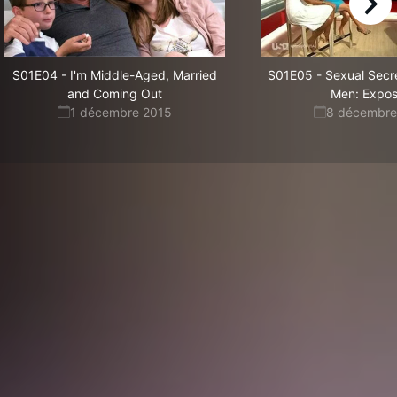
right
S01E04
-
I'm Middle-Aged, Married
S01E05
-
Sexual Secr
and Coming Out
Men: Expo
1 décembre 2015
8 décembre