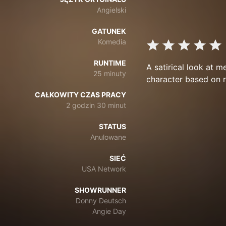
Angielski
GATUNEK
Komedia
RUNTIME
A satirical look at 
25 minuty
character based on r
CAŁKOWITY CZAS PRACY
2 godzin 30 minut
STATUS
Anulowane
SIEĆ
USA Network
SHOWRUNNER
Donny Deutsch
Angie Day