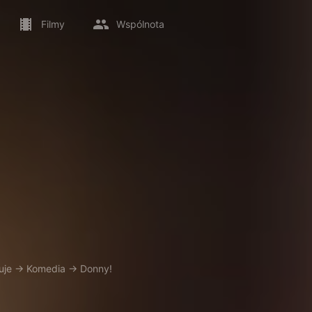
Filmy
Wspólnota
uje
→
Komedia
→
Donny!