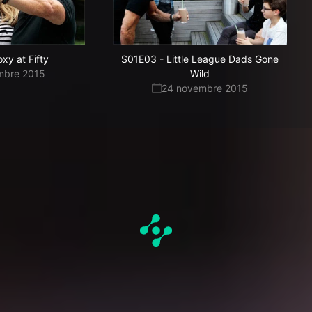
oxy at Fifty
S01E03
-
Little League Dads Gone
mbre 2015
Wild
24 novembre 2015