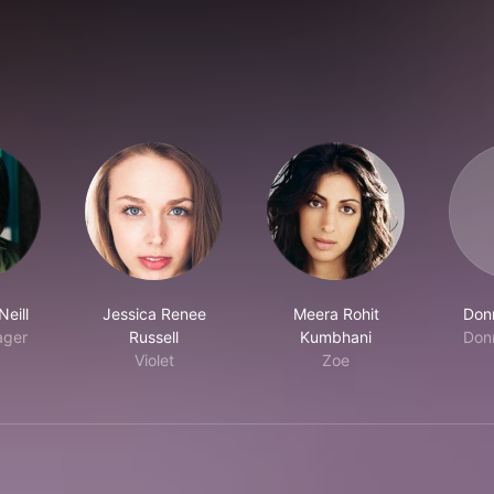
eill
Jessica Renee
Meera Rohit
Don
ager
Russell
Kumbhani
Don
Violet
Zoe