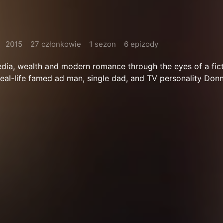
2015
27 członkowie
1 sezon
6 epizody
media, wealth and modern romance through the eyes of a fic
eal-life famed ad man, single dad, and TV personality Don