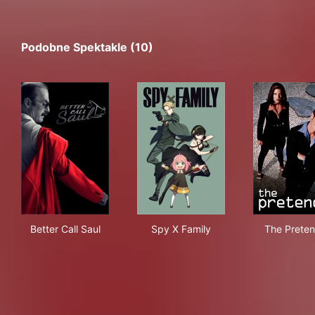
Podobne Spektakle (10)
Better Call Saul
Spy X Family
The
Better Call Saul
Spy X Family
The Preten