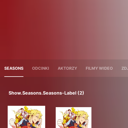
SEASONS
ODCINKI
AKTORZY
FILMY WIDEO
ZD
Show.seasons.seasons-Label (2)