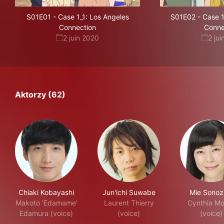
S01E01
-
Case 1_1: Los Angeles
S01E02
-
Case 1
Connection
Conne
2 juin 2020
2 ju
Aktorzy (62)
Chiaki Kobayashi
Jun'ichi Suwabe
Mie Sonoz
Makoto 'Edamame'
Laurent Thierry
Cynthia M
Edamura (voice)
(voice)
(voice)