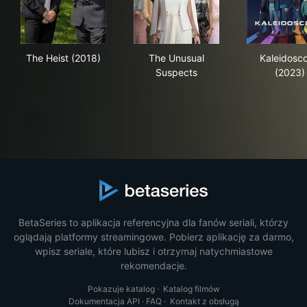
The Heist (2018)
The Unusual Suspects
Kal
The Heist (2018)
The Unusual
Kaleidosc
Suspects
(2023)
BetaSeries to aplikacja referencyjna dla fanów seriali, którzy
oglądają platformy streamingowe. Pobierz aplikację za darmo,
wpisz seriale, które lubisz i otrzymaj natychmiastowe
rekomendacje.
Pokazuje katalog
·
Katalog filmów
Dokumentacja API
·
FAQ
·
Kontakt z obsługą