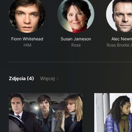
Fionn Whitehead
Susan Jameson
Alec New
HIM
Rose
Ross Brodie /
Zdjęcia (4)
Więcej