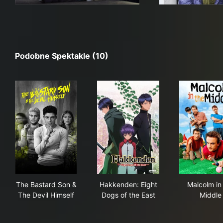
Podobne Spektakle (10)
The Bastard Son & The Devil Himself
Hakkenden: Eight Dogs of th
Mal
The Bastard Son &
Hakkenden: Eight
Malcolm in
The Devil Himself
Dogs of the East
Middle