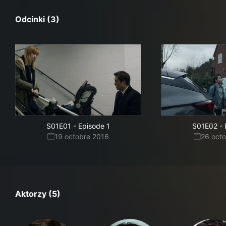
Odcinki (3)
S01E01
-
Episode 1
S01E02
-
19 octobre 2016
26 oct
Aktorzy (5)