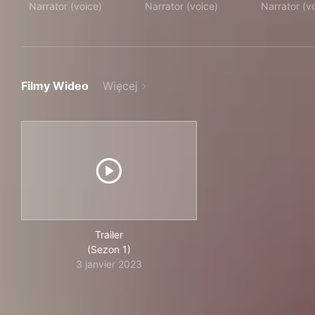
Narrator (voice)
Narrator (voice)
Narrator (v
Filmy Wideo
Więcej
Trailer
(Sezon 1)
3 janvier 2023