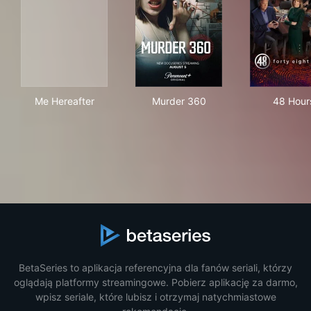
Me Hereafter
Murder 360
48 
Me Hereafter
Murder 360
48 Hour
BetaSeries to aplikacja referencyjna dla fanów seriali, którzy
oglądają platformy streamingowe. Pobierz aplikację za darmo,
wpisz seriale, które lubisz i otrzymaj natychmiastowe