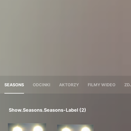
SEASONS
ODCINKI
AKTORZY
FILMY WIDEO
ZD
Show.seasons.seasons-Label (2)