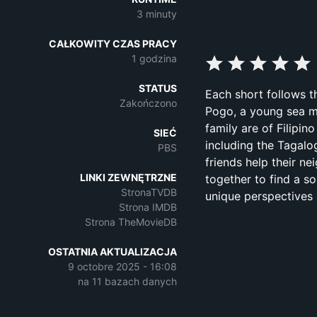
3 minuty
CAŁKOWITY CZAS PRACY
1 godzina
STATUS
Each short follows th
Zakończono
Pogo, a young sea mo
family are of Filipin
SIEĆ
including the Tagalo
PBS
friends help their n
LINKI ZEWNĘTRZNE
together to find a s
StronaTVDB
unique perspectives 
Strona IMDB
Strona TheMovieDB
OSTATNIA AKTUALIZACJA
9 octobre 2025 - 16:08
na 11 bazach danych