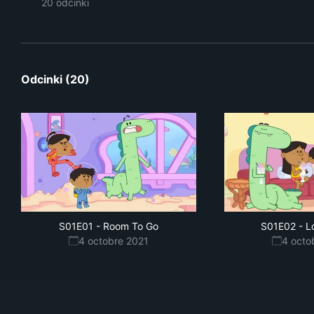
20 odcinki
Odcinki (20)
S01E01
-
Room To Go
S01E02
-
L
4 octobre 2021
4 octo