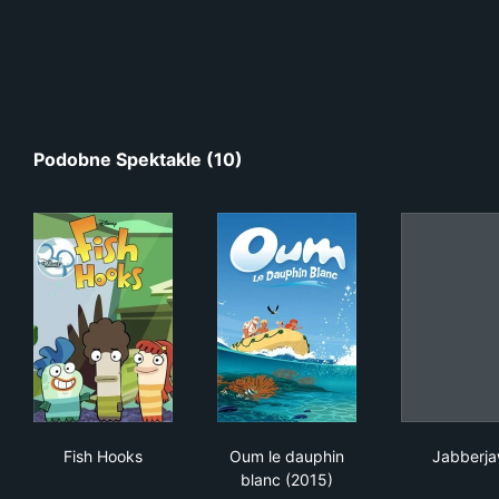
Podobne Spektakle (10)
Fish Hooks
Oum le dauphin blanc (2015)
Jab
Fish Hooks
Oum le dauphin
Jabberj
blanc (2015)