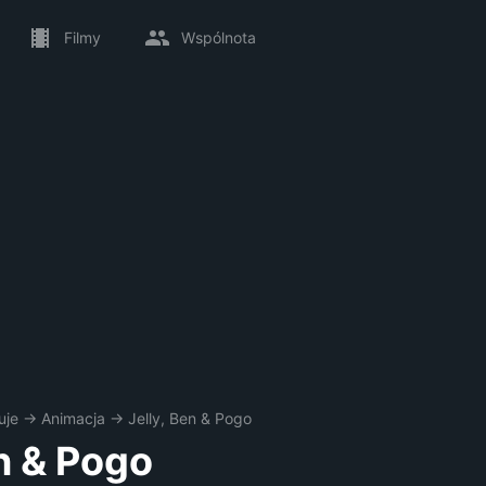
Filmy
Wspólnota
uje
→
Animacja
→
Jelly, Ben & Pogo
en & Pogo