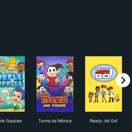
right
ob's Under Years
Bubble Guppies
Turma da Mônica
Ready Jet Go!
le Guppies
Turma da Mônica
Ready Jet Go!