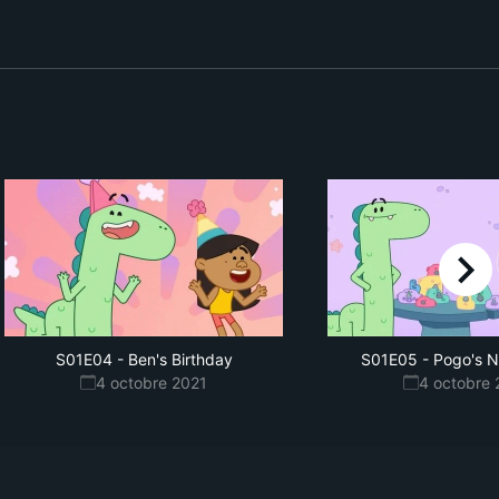
right
S01E04
-
Ben's Birthday
S01E05
-
Pogo's N
4 octobre 2021
4 octobre 