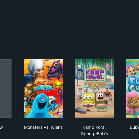
berjaw
Monsters vs. Aliens
Kamp Koral: SpongeB
aw
Monsters vs. Aliens
Kamp Koral:
Bubb
SpongeBob's