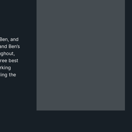
 Ben, and
and Ben’s
ughout,
ree best
rking
ing the