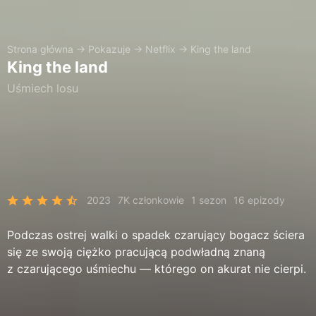
Strona główna
→
Pokazuje
→
Netflix
→
King the land
King the land
Uśmiech losu
2023
7K członkowie
1 sezon
16 epizody
Podczas ostrej walki o spadek czarujący bogacz ściera
się ze swoją ciężko pracującą podwładną znaną
z czarującego uśmiechu — którego on akurat nie cierpi.