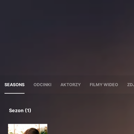
SEASONS
ODCINKI
AKTORZY
FILMY WIDEO
ZD
Sezon (1)