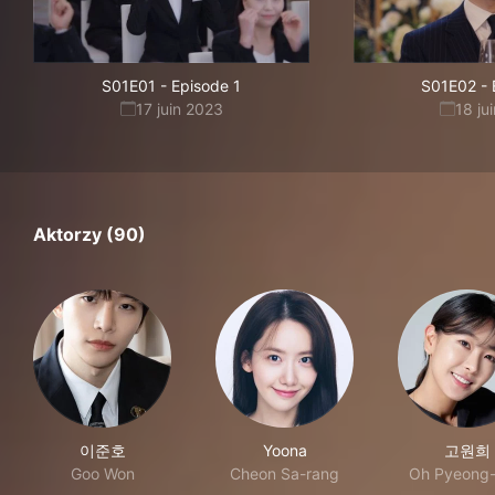
S01E01
-
Episode 1
S01E02
-
17 juin 2023
18 ju
Aktorzy (90)
이준호
Yoona
고원희
Goo Won
Cheon Sa-rang
Oh Pyeong