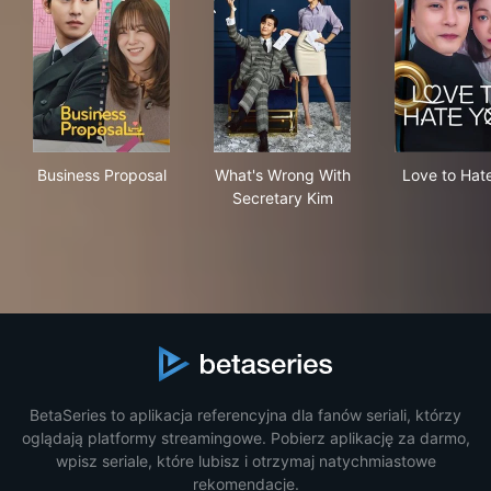
Business Proposal
What's Wrong With Secretar
Lov
Business Proposal
What's Wrong With
Love to Hat
Secretary Kim
BetaSeries to aplikacja referencyjna dla fanów seriali, którzy
oglądają platformy streamingowe. Pobierz aplikację za darmo,
wpisz seriale, które lubisz i otrzymaj natychmiastowe
rekomendacje.