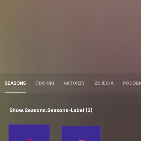
SEASONS
ODCINKI
AKTORZY
ZDJĘCIA
PODOBN
Show.seasons.seasons-Label (2)