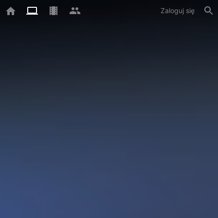
Zaloguj się