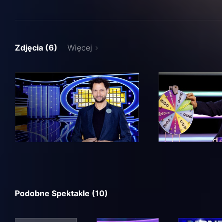
Zdjęcia (6)
Więcej
Podobne Spektakle (10)