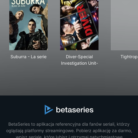
Suburra - La serie
Diver-Special Investigation U
Tig
Suburra - La serie
Diver-Special
Tightrop
Investigation Unit-
BetaSeries to aplikacja referencyjna dla fanów seriali, którzy
oglądają platformy streamingowe. Pobierz aplikację za darmo,
wpisz seriale, które lubisz i otrzymaj natychmiastowe