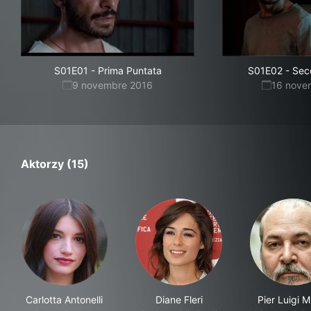
S01E01
-
Prima Puntata
S01E02
-
Sec
9 novembre 2016
16 nove
Aktorzy (15)
Carlotta Antonelli
Diane Fleri
Pier Luigi M