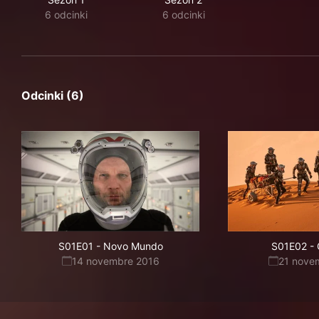
6 odcinki
6 odcinki
Odcinki (6)
S01E01
-
Novo Mundo
S01E02
-
14 novembre 2016
21 nove