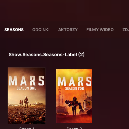
SEASONS
ODCINKI
AKTORZY
FILMY WIDEO
ZD
Show.seasons.seasons-Label (2)
Sezon 1
Sezon 2