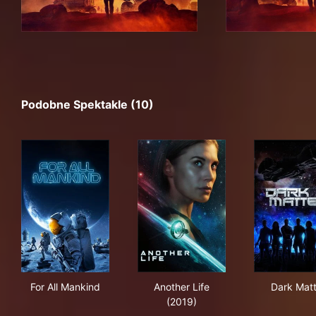
Podobne Spektakle (10)
For All Mankind
Another Life (2019)
Dar
For All Mankind
Another Life
Dark Matt
(2019)