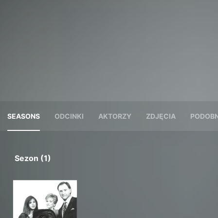
SEASONS
ODCINKI
AKTORZY
ZDJĘCIA
PODOBN
Sezon (1)