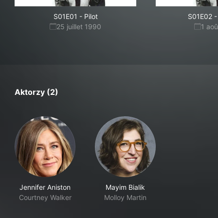
S01E01
-
Pilot
S01E02
-
25 juillet 1990
1 ao
Aktorzy (2)
Jennifer Aniston
Mayim Bialik
Courtney Walker
Molloy Martin