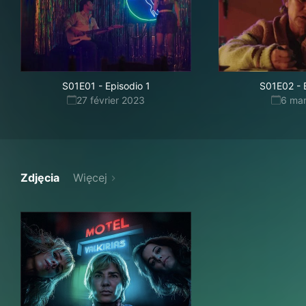
S01E01
-
Episodio 1
S01E02
-
27 février 2023
6 ma
Zdjęcia
Więcej