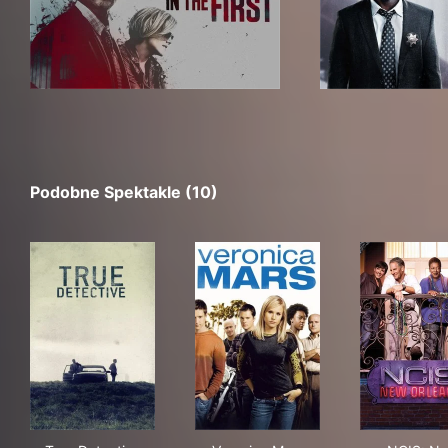
Podobne Spektakle (10)
True Detective
Veronica Mars
NCI