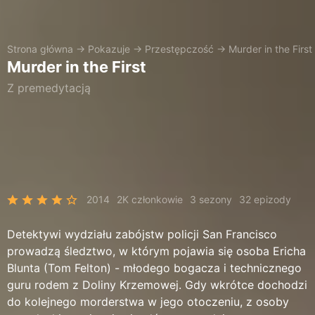
Strona główna
→
Pokazuje
→
Przestępczość
→
Murder in the First
Murder in the First
Z premedytacją
2014
2K członkowie
3 sezony
32 epizody
Detektywi wydziału zabójstw policji San Francisco
prowadzą śledztwo, w którym pojawia się osoba Ericha
Blunta (Tom Felton) - młodego bogacza i technicznego
guru rodem z Doliny Krzemowej. Gdy wkrótce dochodzi
do kolejnego morderstwa w jego otoczeniu, z osoby