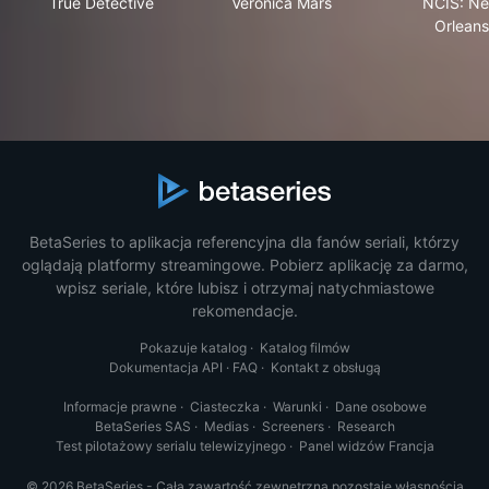
True Detective
Veronica Mars
NCIS: N
Orleans
BetaSeries to aplikacja referencyjna dla fanów seriali, którzy
oglądają platformy streamingowe. Pobierz aplikację za darmo,
wpisz seriale, które lubisz i otrzymaj natychmiastowe
rekomendacje.
Pokazuje katalog
·
Katalog filmów
Dokumentacja API
·
FAQ
·
Kontakt z obsługą
Informacje prawne
·
Ciasteczka
·
Warunki
·
Dane osobowe
BetaSeries SAS
·
Medias
·
Screeners
·
Research
Test pilotażowy serialu telewizyjnego
·
Panel widzów Francja
© 2026 BetaSeries - Cała zawartość zewnętrzna pozostaje własnością