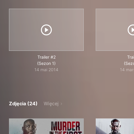
Trailer #2
Trai
(Sezon 1)
(Sez
14 mai 2014
14 mar
Zdjęcia (24)
Więcej