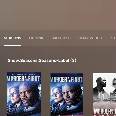
SEASONS
ODCINKI
AKTORZY
FILMY WIDEO
ZD
Show.seasons.seasons-Label (3)