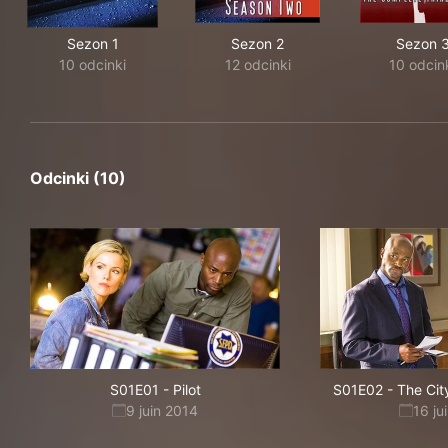
Sezon 1
Sezon 2
Sezon 
10 odcinki
12 odcinki
10 odcin
Odcinki (10)
S01E01
-
Pilot
S01E02
-
The Cit
9 juin 2014
16 ju