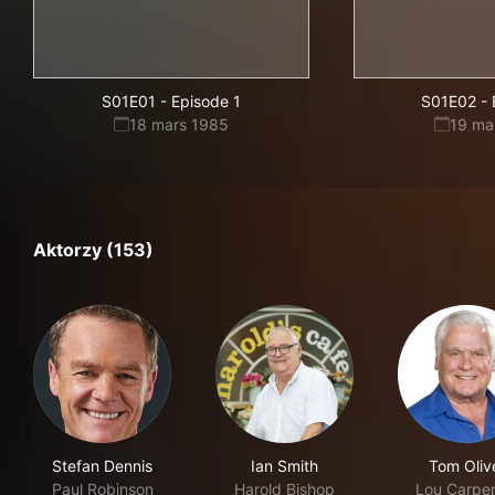
S01E01
-
Episode 1
S01E02
-
18 mars 1985
19 ma
Aktorzy (153)
Stefan Dennis
Ian Smith
Tom Oliv
Paul Robinson
Harold Bishop
Lou Carpen