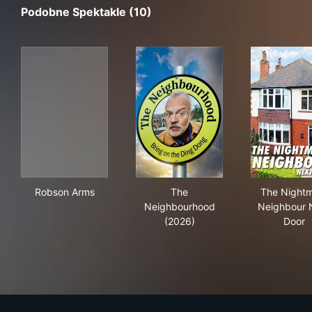
Podobne Spektakle (10)
Robson Arms
The Neighbourhood (2026)
The
Robson Arms
The
The Night
Neighbourhood
Neighbour 
(2026)
Door