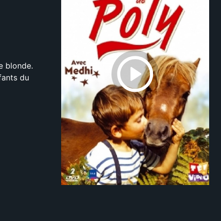
re blonde.
fants du