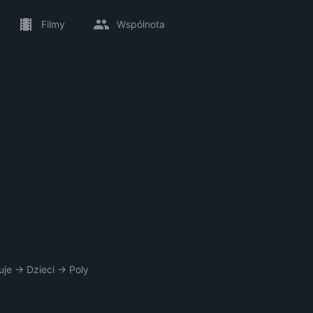
Filmy
Wspólnota
uje
→
Dzieci
→
Poly