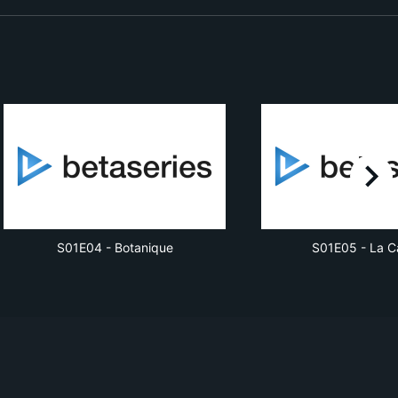
right
S01E04
-
Botanique
S01E05
-
La C