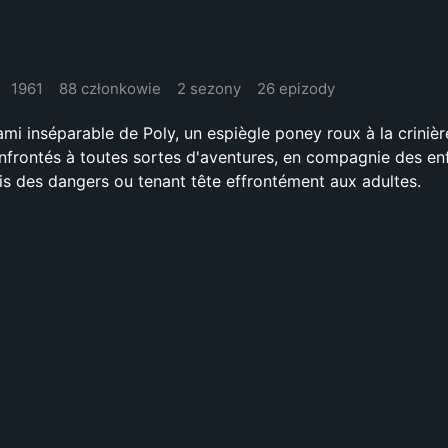
1961
88 członkowie
2 sezony
26 epizody
'ami inséparable de Poly, un espiègle poney roux à la criniè
nfrontés à toutes sortes d'aventures, en compagnie des en
ois des dangers ou tenant tête effrontément aux adultes.