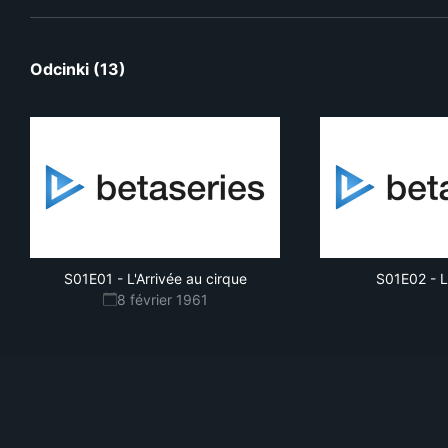
Odcinki (13)
S01E01
-
L'Arrivée au cirque
S01E02
-
L
8 février 1961