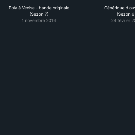
Poly à Venise - bande originale
Générique d'ou
(Sezon 7)
(Sezon 6
1 novembre 2016
24 février 