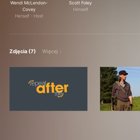
Wendi McLendon-
Scott Foley
Covey
Himself
Herself - Host
Zdjęcia (7)
Więcej