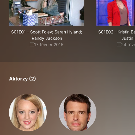
S01E01
-
Scott Foley; Sarah Hyland;
S01E02
-
Kristin B
Randy Jackson
Justin
17 février 2015
24 fév
Aktorzy (2)