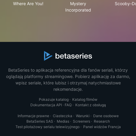
Where Are You!
Mystery
Scooby-D
Incorporated
BetaSeries to aplikacja referencyjna dla fanów seriali, którzy
oglądają platformy streamingowe. Pobierz aplikację za darmo,
wpisz seriale, które lubisz i otrzymaj natychmiastowe
rekomendacje.
Pokazuje katalog
·
Katalog filmów
Dokumentacja API
·
FAQ
·
Kontakt z obsługą
Informacje prawne
·
Ciasteczka
·
Warunki
·
Dane osobowe
BetaSeries SAS
·
Medias
·
Screeners
·
Research
Test pilotażowy serialu telewizyjnego
·
Panel widzów Francja